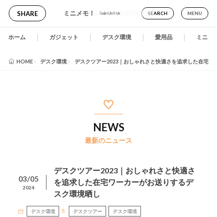
ミニメモ！
SHARE
SEARCH
MENU
Gadjet LifeStyle
ホーム
ガジェット
デスク環境
愛用品
ミニメ
HOME
デスク環境
デスクツアー2023｜おしゃれさと快適さを追求した在宅
NEWS
最新のニュース
デスクツアー2023｜おしゃれさと快適さ
03/05
を追求した在宅ワーカーがお送りするデ
2024
スク環境晒し
デスク環境
デスクツアー
デスク環境