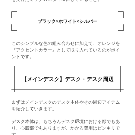
ワゴン：IKEA ”ロースフルト”
6-7-2.
シェルフ：無印良品 ”ユニットシェルフ”
6-7-3.
ブラック×ホワイト×シルバー
お掃除グッズたち
6-8.
エレコム
6-8-1.
このシンプルな色の組み合わせに加えて、オレンジを
『アクセントカラー』として取り入れているのがポイ
キムワイプ
6-8-2.
ントです。
無水エタノール
6-8-3.
上記以外の小物・インテリア雑貨
6-9.
【メインデスク】デスク・デスク周辺
ローゼンダール｜ソフトスポットライトS
6-9-1.
フラワーベース｜ACTUS ”コンクリートオブジ
6-9-2.
まずはメインデスクのデスク本体やその周辺アイテム
ェ DOME”
を紹介していきます。
フラワーベース｜Standard products
6-9-3.
デスク本体は、もちろんデスク環境における顔でもあ
り、心臓部でもありますが、かかる費用はピンキリで
フレグランス｜オゥパラディ サボン
6-9-4.
す。