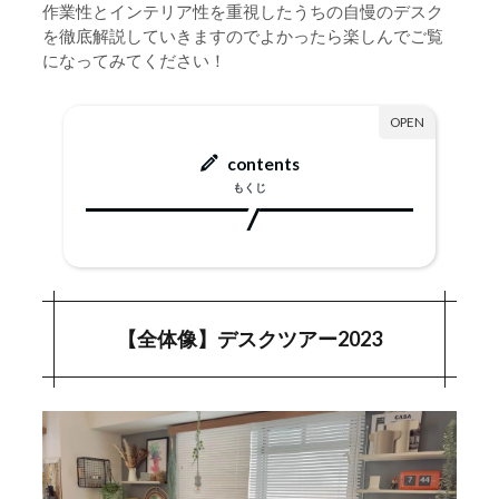
作業性とインテリア性を重視したうちの自慢のデスク
を徹底解説していきますのでよかったら楽しんでご覧
になってみてください！
contents
もくじ
【全体像】デスクツアー2023
1.
【メインデスク】デスク・デスク周辺
2.
【全体像】デスクツアー2023
電動昇降デスク｜FlexiSpot ”E7”
2-1.
デスク天板｜かなでもの ”リノリウム天板”
2-2.
キャスター｜TRUSCO キャスター
2-3.
ワークチェア｜ ”COFO Chair Premium”
2-4.