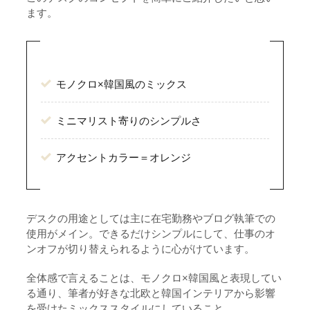
ます。
充電器｜UGREEN ”3-in-1充電ステーション”
5-10.
【整理・収納】
6.
モノクロ×韓国風のミックス
ケーブルトレー｜サンワサプライ ”CB-CT5”
6-1.
ケーブルスリーブ｜JOTO ケーブル収納スリー
ミニマリスト寄りのシンプルさ
6-2.
ブ
アクセントカラー＝オレンジ
ペンホルダー：ideaco ”pen stand one”
6-3.
壁面収納｜ノーブランド品
6-4.
壁面収納：IKEA ”マルムベック”
デスクの用途としては主に在宅勤務やブログ執筆での
6-5.
使用がメイン。できるだけシンプルにして、仕事のオ
賃貸用ネジ：八幡ネジ ”金具用石膏ピン”
6-6.
ンオフが切り替えられるように心がけています。
デスク周りで使用しているワゴンたち
6-7.
全体感で言えることは、モノクロ×韓国風と表現してい
る通り、筆者が好きな北欧と韓国インテリアから影響
ワゴン：IKEA ”TROTTENワゴン”
6-7-1.
を受けたミックススタイルにしていること。