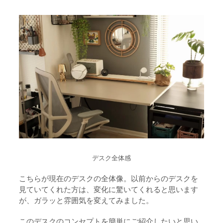
【周辺機器】デスク上のPC周辺機器やガジ
5.
ェット
キーボード｜ EPOMAKER ”CIDOO V65”
5-1.
デスクマット：KEEBMAT
5-2.
マウス｜DARMOSHARK ”M3s Varun 2K”
5-3.
マウス2｜Logicool ”MX Master 3S”
5-4.
スピーカー｜Audioengine ”A2+ Wireless”
5-5.
スピーカー｜Marshall ”Acton Ⅱ”
5-6.
デスク全体感
ヘッドホン｜audio-technica ”ATH HL7BT”
5-7.
こちらが現在のデスクの全体像。以前からのデスクを
見ていてくれた方は、変化に驚いてくれると思います
SDカードリーダー｜UGREEN
5-8.
が、ガラッと雰囲気を変えてみました。
充電器｜Belkin ”BoostCharge Pro 2-in-1
5-9.
このデスクのコンセプトを簡単にご紹介したいと思い
Wireless Charging Pad”