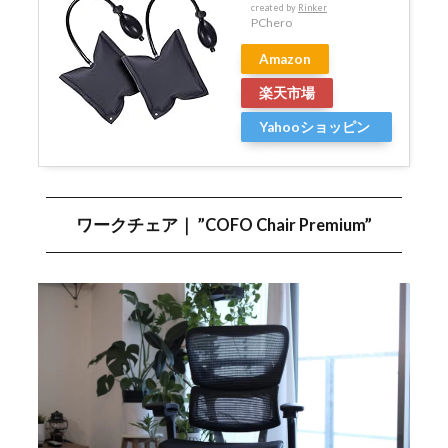
created by
Rinker
PChero
Amazon
楽天市場
Yahooショッピン
グ
ワークチェア｜ ”COFO Chair Premium”