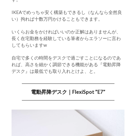
オブジェ｜ACTUS バードオブジェ
6-9-5.
IKEAでめっちゃ安く構築もできるし（なんなら全然良
い）拘れば十数万円かけることもできます。
オブジェ｜SHEIN バードオブジェ
6-9-6.
フラワーベース｜IKEA 取扱終了
いくらお金をかければいいのか正解はありませんが、
6-9-7.
長く在宅勤務を経験している筆者からエラソーに言わ
フラワーベース｜IKEA 販売終了間近
6-9-8.
してもらいますw
フェイクグリーン｜IKEA ”フェイカ”
6-9-9.
自宅で多くの時間をデスクで過ごすことになるのであ
れば、高さを細かく調節できる機能がある『電動昇降
電源タップ収納｜IKEA クヴィッスレ
6-9-10.
デスク』は最低でも取り入れとけよ、と。
置き時計｜BRAUN アラームクロック
6-9-11.
デスクライト｜プラスマイナス０
6-9-12.
電動昇降デスク｜FlexiSpot ”E7”
ミラー｜ACTUS 卓上ミラー
6-9-13.
壁面ミラー｜IKEA ブスクボー
6-9-14.
オブジェ｜Hononari キャンドルライト
6-9-15.