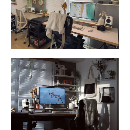
デスクシェルフ｜自作DIY
2-5.
【サブデスク】デスク・デスク周辺
3.
電動昇降デスク｜FlexiSpot ”EF1”
3-1.
デスク天板｜IKEA ”TROTTEN（トロッテン）”
3-2.
ワークチェア｜ ”Palmwork Chair”
3-3.
【メインマシン】PC・モニター
4.
PC｜M1 Mac mini
4-1.
外部モニター｜DELL ”U2723QX”
4-2.
モニターライト｜BenQ ”ScreenBar Halo”
4-3.
モニターアーム｜サンワダイレクト ”100-
4-4.
LA050”