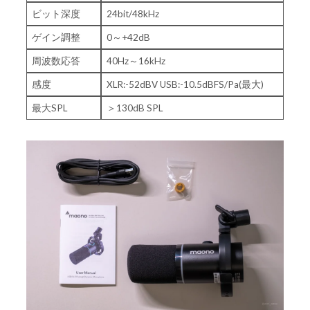
ビット深度
24bit/48kHz
ゲイン調整
0～+42dB
周波数応答
40Hz～16kHz
感度
XLR:-52dBV USB:-10.5dBFS/Pa(最大)
最大SPL
＞130dB SPL