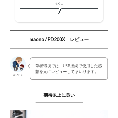
もくじ
maono / PD200X レビュー
1.
期待以上に良い
1-1.
maono / PD200X レビュー
使い勝手の良いインタフェース、残念な点も
1-2.
あり
マイクアームとのセットで購入可能
1-3.
筆者環境では、USB接続で使用した感
想を元にレビューしてまいります。
maono / PD200X の主な製品仕様
2.
たついち
maono Linkでの調整も可能
2-1.
期待以上に良い
maono / PD200X の外観をチェック
3.
この記事のまとめ
4.