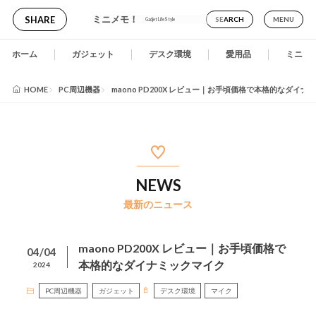
ミニメモ！
SHARE
SEARCH
MENU
Gadjet LifeStyle
ホーム
ガジェット
デスク環境
愛用品
ミニメ
HOME
PC周辺機器
maono PD200X レビュー｜お手頃価格で本格的なダイナ
NEWS
最新のニュース
maono PD200X レビュー｜お手頃価格で
04/04
本格的なダイナミックマイク
2024
PC周辺機器
ガジェット
デスク環境
マイク