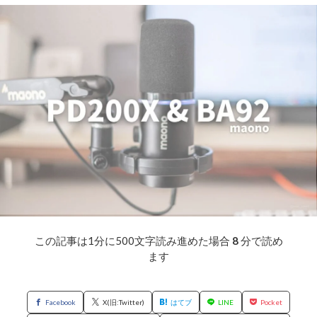
この記事は1分に500文字読み進めた場合
8
分で読め
ます
Facebook
X(旧:Twitter)
はてブ
LINE
Pocket