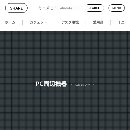
ミニメモ！
SHARE
SEARCH
MENU
Gadjet LifeStyle
ホーム
ガジェット
デスク環境
愛用品
ミニメ
PC周辺機器
category