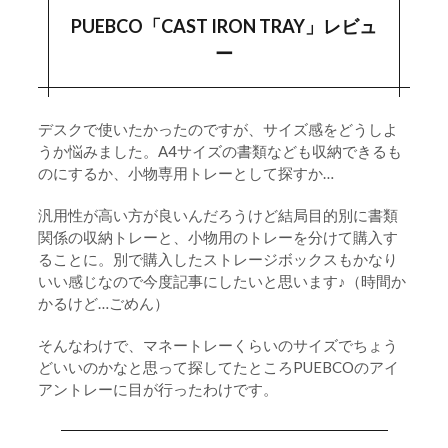
PUEBCO「CAST IRON TRAY」レビュ
PUEBCO「CAST IRON TRAY」サイズ
1-1-1.
ー
ステーショナリーってついつい手を出しちゃ
2.
うよね
デスクで使いたかったのですが、サイズ感をどうしよ
うか悩みました。A4サイズの書類なども収納できるも
のにするか、小物専用トレーとして探すか…
汎用性が高い方が良いんだろうけど結局目的別に書類
関係の収納トレーと、小物用のトレーを分けて購入す
ることに。別で購入したストレージボックスもかなり
いい感じなので今度記事にしたいと思います♪（時間か
かるけど…ごめん）
そんなわけで、マネートレーくらいのサイズでちょう
どいいのかなと思って探してたところPUEBCOのアイ
アントレーに目が行ったわけです。