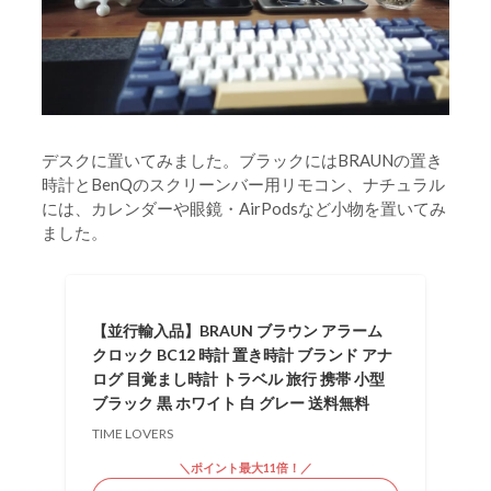
デスクに置いてみました。ブラックにはBRAUNの置き
時計とBenQのスクリーンバー用リモコン、ナチュラル
には、カレンダーや眼鏡・AirPodsなど小物を置いてみ
ました。
【並行輸入品】BRAUN ブラウン アラーム
クロック BC12 時計 置き時計 ブランド アナ
ログ 目覚まし時計 トラベル 旅行 携帯 小型
ブラック 黒 ホワイト 白 グレー 送料無料
TIME LOVERS
＼ポイント最大11倍！／