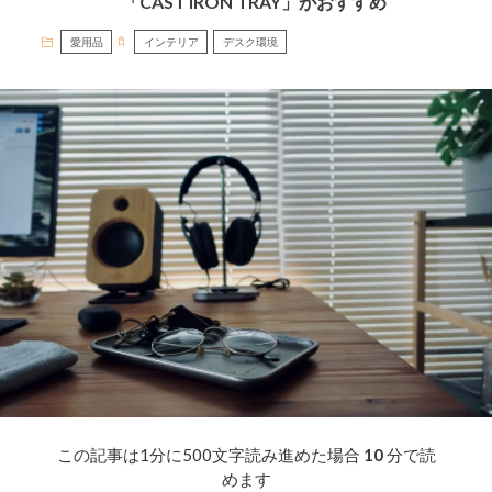
「CAST IRON TRAY」がおすすめ
愛用品
インテリア
デスク環境
この記事は1分に500文字読み進めた場合
10
分で読
めます