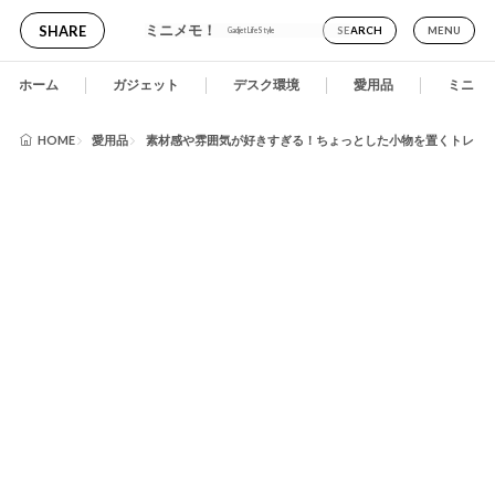
ミニメモ！
SHARE
SEARCH
MENU
Gadjet LifeStyle
ホーム
ガジェット
デスク環境
愛用品
ミニメ
HOME
愛用品
素材感や雰囲気が好きすぎる！ちょっとした小物を置くトレーにはPUE