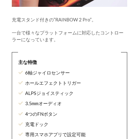
いて
光るコントローラーでテンションUP
充電スタンド付きの”RAINBOW 2 Pro”。
2-4-1.
充電ドッグがあるから充電のし忘れが少なく
2-4-2.
一台で様々なプラットフォームに対応したコントロー
なる
ラーになっています。
ファンクションキーで色々楽しめそう
2-4-3.
主な特徴
専用アプリで設定ができちゃうのが便利すぎ
2-4-4.
る！
6軸ジャイロセンサー
ホールエフェクトトリガー
この記事のまとめ
3.
ALPSジョイスティック
3.5mmオーディオ
4つのFNボタン
充電ドック
専用スマホアプリで設定可能