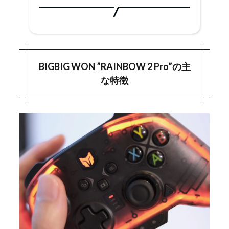
BIGBIG WON ”RAINBOW 2 Pro”の主な特徴
1.
BIGBIG WON ”RAINBOW 2 Pro”レビュー
2.
BIGBIG WON ”RAINBOW 2 Pro”の主
BIGBIG WON ”RAINBOW 2 Pro”の主な製品仕
2-1.
な特徴
様
パッケージ内容
2-1-1.
BIGBIG WON ”RAINBOW 2 Pro”の外観・デザ
2-2.
イン
BIGBIG WON ”RAINBOW 2 Pro”サイズ感・重
2-3.
さ
サイズ
2-3-1.
重量
2-3-2.
BIGBIG WON ”RAINBOW 2 Pro”の使用感につ
2-4.