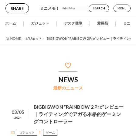
ミニメモ！
SHARE
SEARCH
MENU
Gadjet LifeStyle
ホーム
ガジェット
デスク環境
愛用品
ミニメ
HOME
ガジェット
BIGBIGWON ”RAINBOW 2 Pro”レビュー｜ライ
NEWS
最新のニュース
BIGBIGWON ”RAINBOW 2 Pro”レビュー
03/05
｜ライティングでアガる本格的ゲーミン
2024
グコントローラー
ガジェット
ゲーム